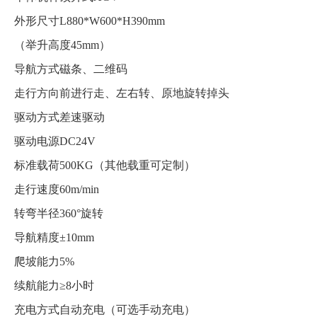
外形尺寸
L880*W600*H390mm
（举升高度45mm）
导航方式
磁条、二维码
走行方向
前进行走、左右转、原地旋转掉头
驱动方式
差速驱动
驱动电源
DC24V
标准载荷
500KG（其他载重可定制）
走行速度
60m/min
转弯半径
360°旋转
导航精度
±10mm
爬坡能力
5%
续航能力
≥8小时
充电方式
自动充电（可选手动充电）