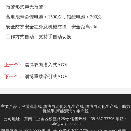
报警形式
声光报警
蓄电池寿命
锂电池＞1500次，铅酸电池＞300次
安全防护
安全红外及机械防撞，安全距离≤3m
工作方式
自动、支持手自动切换
上一个：
淄博双向潜入式AGV
下一个：
淄博重载牵引式AGV
主要产品：淄博流水线,淄博自动化装配生产线,淄博自动化生产线，助力
机械手,新能源汽车生产线
公司地址：东南工业园区松盛路28号 销售热线: 139-667-33396 邮箱：
sale@wlyabo.com