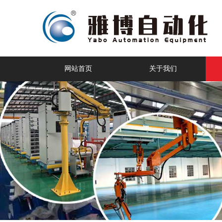
网站首页
关于我们