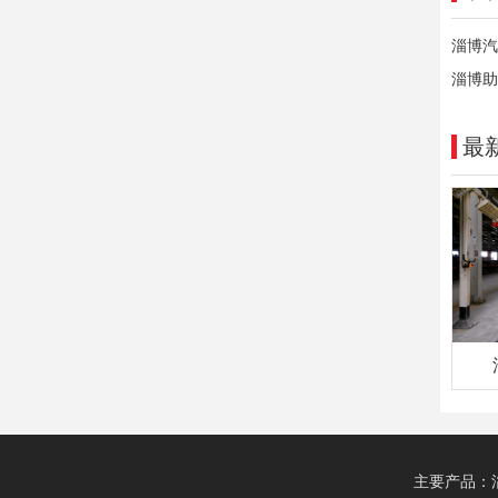
淄博汽
淄博助
最
主要产品：