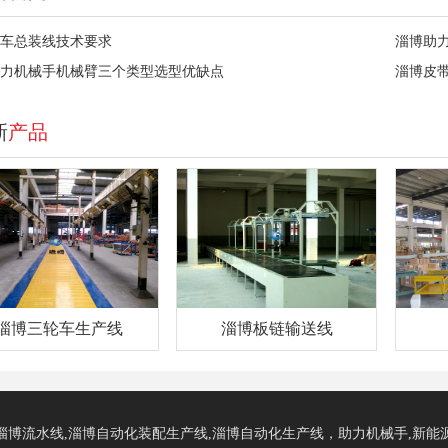
车总装线技术要求
淄博助
力机械手机械臂三个类型选型优缺点
淄博皮
新
产品
淄博三轮车生产线
淄博板链输送线
淄博流水线,淄博自动化装配生产线,淄博自动化生产线，助力机械手,新能