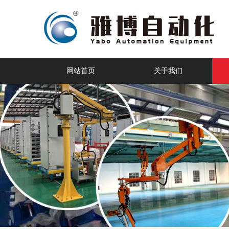
网站首页
关于我们