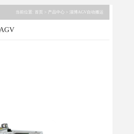
当前位置:
首页
>
产品中心
>
淄博AGV自动搬运
AGV