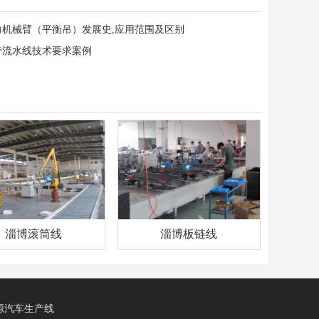
力机械臂（平衡吊）发展史,应用范围及区别
带流水线技术要求案例
淄博滚筒线
淄博板链线
源汽车生产线