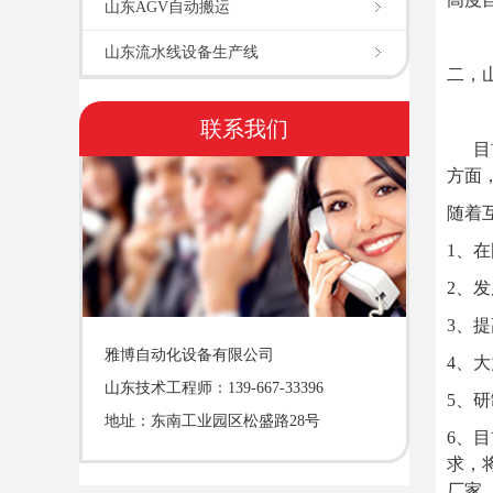
山东AGV自动搬运
山东流水线设备生产线
二，
联系我们
目前
方面
随着
1、
2、
3、
雅博自动化设备有限公司
4、
山东技术工程师：139-667-33396
5、
地址：东南工业园区松盛路28号
6、
求，
厂家