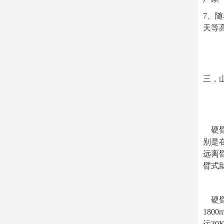
7、
天等
三，
硬臂
别是
远离
臂式
硬臂
18
运3