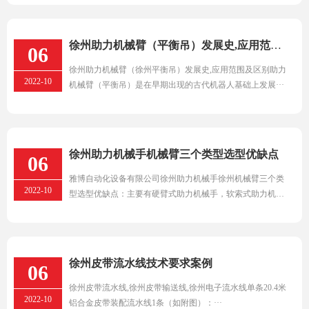
徐州助力机械臂（平衡吊）发展史,应用范围及区别
06
徐州助力机械臂（徐州平衡吊）发展史,应用范围及区别助力
2022-10
机械臂（平衡吊）是在早期出现的古代机器人基础上发展···
徐州助力机械手机械臂三个类型选型优缺点
06
雅博自动化设备有限公司徐州助力机械手徐州机械臂三个类
2022-10
型选型优缺点：主要有硬臂式助力机械手，软索式助力机械
···
徐州皮带流水线技术要求案例
06
徐州皮带流水线,徐州皮带输送线,徐州电子流水线单条20.4米
2022-10
铝合金皮带装配流水线1条（如附图）：···