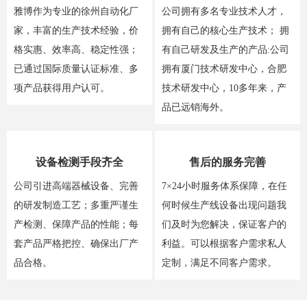
雅博作为专业的徐州自动化厂
公司拥有多名专业技术人才，
家，丰富的生产技术经验，价
拥有自己的核心生产技术； 拥
格实惠、效率高、稳定性强；
有自己研发及生产的产品:公司
已通过国际质量认证标准、多
拥有厦门技术研发中心，合肥
项产品获得用户认可。
技术研发中心，10多年来，产
品已远销海外。
设备检测手段齐全
售后的服务完善
公司引进高端器械设备、完善
7×24小时服务体系保障，在任
的研发制造工艺；多重严谨生
何时候生产线设备出现问题我
产检测、保障产品的性能；每
们及时为您解决，保证客户的
套产品严格把控、确保出厂产
利益。可以根据客户需求私人
品合格。
定制，满足不同客户需求。