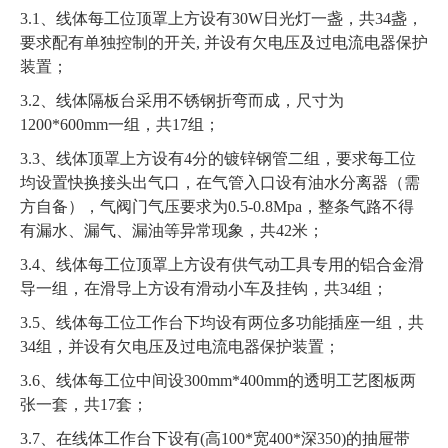
3.1、线体每工位顶罩上方设有30W日光灯一盏，共34盏，
要求配有单独控制的开关, 并设有欠电压及过电流电器保护
装置；
3.2、线体隔板台采用不锈钢折弯而成，尺寸为
1200*600mm一组，共17组；
3.3、线体顶罩上方设有4分的镀锌钢管二组，要求每工位
均设置快换接头出气口，在气管入口设有油水分离器（需
方自备），气阀门气压要求为0.5-0.8Mpa，整条气路不得
有漏水、漏气、漏油等异常现象，共42米；
3.4、线体每工位顶罩上方设有供气动工具专用的铝合金滑
导一组，在滑导上方设有滑动小车及挂钩，共34组；
3.5、线体每工位工作台下均设有两位多功能插座一组，共
34组，并设有欠电压及过电流电器保护装置；
3.6、线体每工位中间设300mm*400mm的透明工艺图板两
张一套，共17套；
3.7、在线体工作台下设有(高100*宽400*深350)的抽屉带