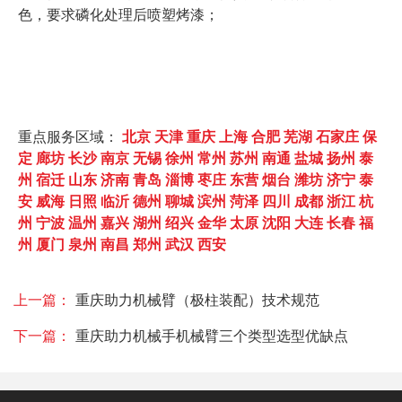
色，要求磷化处理后喷塑烤漆；
重点服务区域：
北京
天津
重庆
上海
合肥
芜湖
石家庄
保
定
廊坊
长沙
南京
无锡
徐州
常州
苏州
南通
盐城
扬州
泰
州
宿迁
山东
济南
青岛
淄博
枣庄
东营
烟台
潍坊
济宁
泰
安
威海
日照
临沂
德州
聊城
滨州
菏泽
四川
成都
浙江
杭
州
宁波
温州
嘉兴
湖州
绍兴
金华
太原
沈阳
大连
长春
福
州
厦门
泉州
南昌
郑州
武汉
西安
上一篇：
重庆助力机械臂（极柱装配）技术规范
下一篇：
重庆助力机械手机械臂三个类型选型优缺点