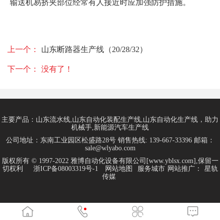
输送机易挤夹部位经常有人接近时应加强防护措施。
上一个：
山东断路器生产线（20/28/32）
下一个：
没有了！
主要产品：山东流水线,山东自动化装配生产线,山东自动化生产线，助力
机械手,新能源汽车生产线
公司地址：东南工业园区松盛路28号 销售热线: 139-667-33396 邮箱：
sale@wlyabo.com
版权所有 © 1997-2022 雅博自动化设备有限公司[www.yblsx.com],保留一
切权利
浙ICP备08003319号-1
网站地图
服务城市
网站推广：
星轨
传媒